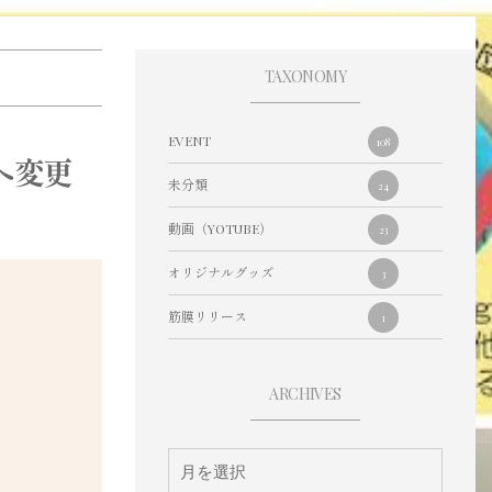
TAXONOMY
EVENT
108
)へ変更
未分類
24
動画（YOTUBE）
23
オリジナルグッズ
3
筋膜リリース
1
ARCHIVES