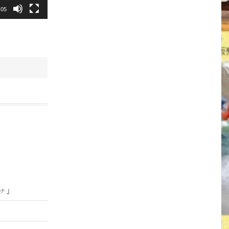
:05
ンチ』