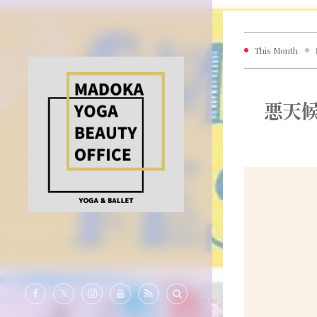
This Month
悪天候予
動
画
プ
レ
ー
ヤ