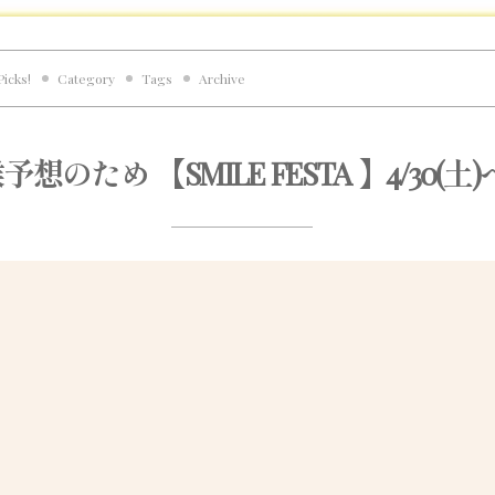
Picks!
Category
Tags
Archive
想のため 【SMILE FESTA 】4/30(土