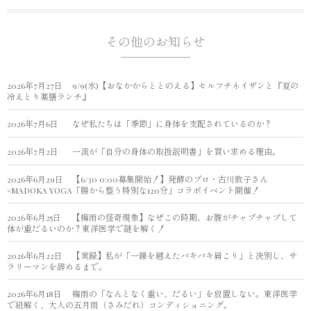
その他のお知らせ
2026年7月27日
9/9(水)【おなかからととのえる】セルフチネイザンと『夏の
冷えとり薬膳ランチ』
2026年7月6日
なぜ私たちは「季節」に身体を支配されているのか？
2026年7月2日
一流が「自分の身体の取扱説明書」を買い求める理由。
2026年6月29日
【6/30 0:00募集開始！】発酵のプロ・古川敦子さん
×MADOKA YOGA「腸から整う特別な120分」コラボイベント開催！
2026年6月25日
【梅雨の怪奇現象】なぜこの時期、お腹がチャプチャプして
体が重だるいのか？東洋医学で謎を解く！
2026年6月22日
【実録】私が「一線を越えたバキバキ肩こり」と決別し、サ
ラリーマンを辞めるまで。
2026年6月18日
梅雨の「なんとなく重い、だるい」を放置しない。東洋医学
で紐解く、大人の五月雨（さみだれ）コンディショニング。