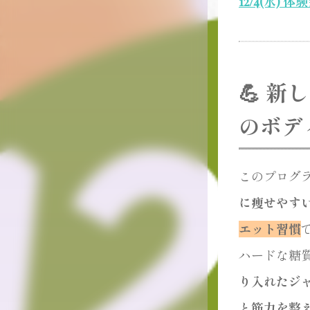
12/4(水)
💪 
のボデ
このプログ
に痩せやす
エット習慣
ハードな糖
り入れたジ
と筋力を整