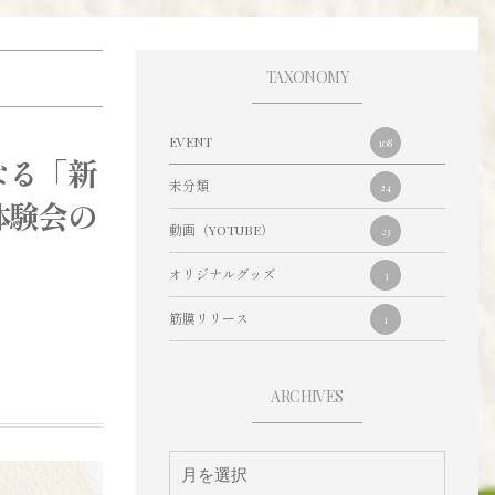
TAXONOMY
EVENT
108
なる「新
未分類
24
体験会の
動画（YOTUBE）
23
オリジナルグッズ
3
筋膜リリース
1
ARCHIVES