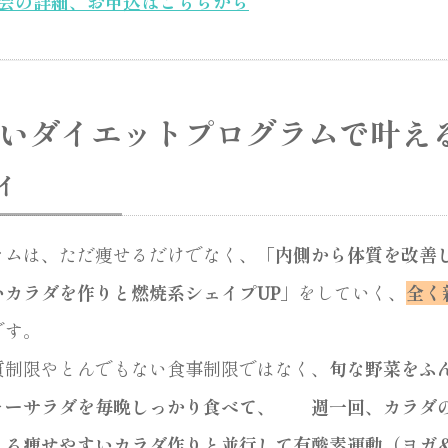
 体験会の詳細、お申込はこちらから
新しいダイエットプログラムで叶え
ィ
ラムは、ただ痩せるだけでなく、「
内側から体質を改善
いカラダを作りと燃焼系シェイプUP
」をしていく、
全く
です。
質制限やとんでもない食事制限ではなく、
旬な野菜をふ
ャーサラダを毎晩しっかり食べて、 週一回、
カラダ
える痩せやすいカラダ作りと並行して有酸素運動（ヨガ