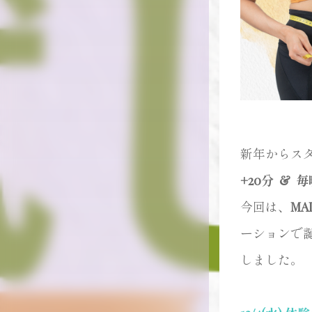
新年からス
+20分 &
毎
今回は、
MA
ーションで
しました。