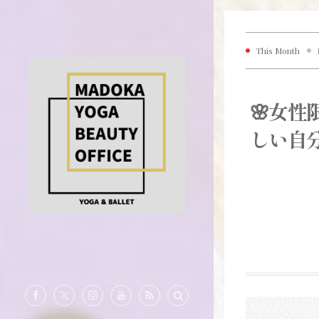
This Month
🌸女
しい自