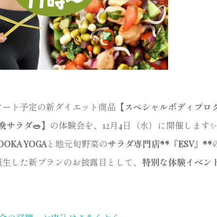
タート予定の新ダイエット商品【
スペシャルボディプログ
晩サラダ🥗
】の体験会を、12月4日（水）に開催します✨
DOKA YOGA
と地元旬野菜の
サラダ専門店**『ESV』**
誕生した新プランのお披露目として、
特別な体験イベン