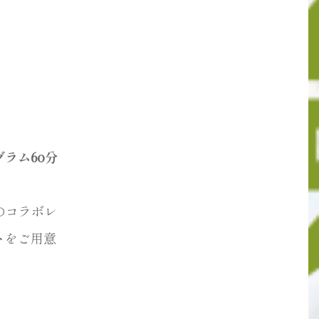
ラム60分
のコラボレ
ト
をご用意