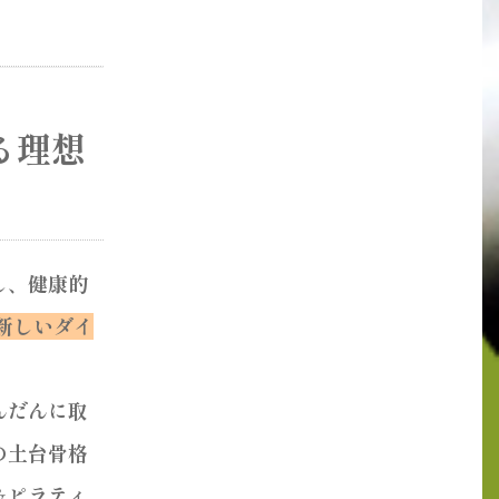
る理想
し、健康的
新しいダイ
んだんに取
の土台骨格
＆ピラティ