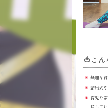
🍅こ
無理な食
結婚式や
育児や家
探してい