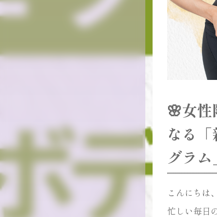
🌸女
なる「
グラム
こんにちは、M
忙しい毎日