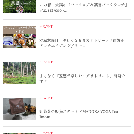
この春、最高の『パークヨガ＆薬膳パークランチ』
4/22 sat 9:00~...
EVENT
8/24木曜日 美しくなるヨガリトリート！in飯能
アンチエイジング！テー...
EVENT
まもなく『五感で楽しむヨガリトリート』出発で
す！
EVENT
紅茶葉の販売スタート！MADOKA YOGA Tea-
Room
EVENT