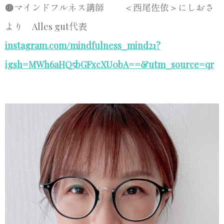
🟠マインドフルネス講師 ＜西尾佐依＞にしおさ
より Alles gut代表
instagram.com/mindfulness_mind21?
igsh=MWh6aHQ5bGFxcXU0bA==&utm_source=qr