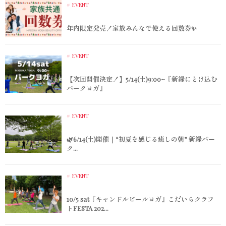
EVENT
年内限定発売！家族みんなで使える回数券✨
EVENT
【次回開催決定！】5/14(土)9:00~『新緑にとけ込む
パークヨガ』
EVENT
🌿6/14(土)開催｜“初夏を感じる癒しの朝” 新緑パー
ク...
EVENT
10/5 sat『キャンドルビールヨガ』こだいらクラフ
トFESTA 202...