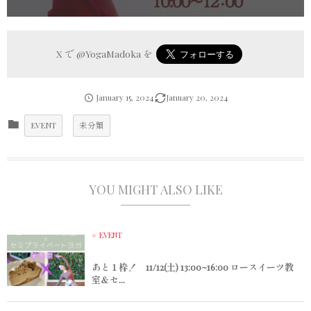
X で
@YogaMadoka
を
January
15
,
2024
January
20
,
2024
EVENT
未分類
YOU MIGHT ALSO LIKE
EVENT
あと１枠！ 11/12(土) 13:00~16:00 ロースイーツ教
室＆セ...