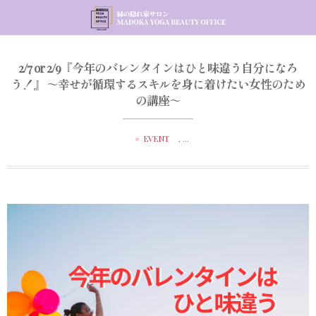
2/7 or 2/9『今年のバレンタインはひと味違う自分になろ
う！』 ～幸せが循環するスキルを身に着けたい女性のため
の講座～
EVENT
, …