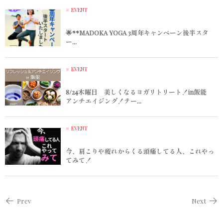
EVENT
🌟**MADOKA YOGA 3周年キャンペーン後半スタ
ー...
EVENT
8/24木曜日 美しくなるヨガリトリート！in飯能
アンチエイジング！テー...
EVENT
今、肩こりや疲れからくる頭痛してる人、これやっ
てみて！
Prev
Next