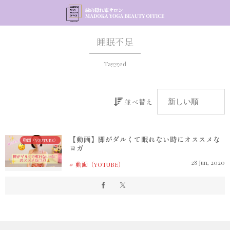
睡眠不足
Tagged
並べ替え
【動画】脚がダルくて眠れない時にオススメな
動画（YOUTUBE）
ヨガ
28
Jun
,
2020
動画（YOTUBE）